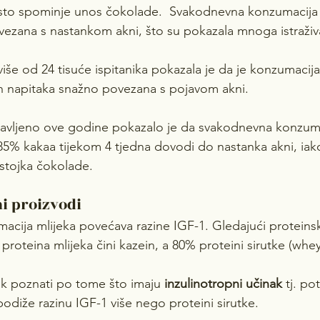
esto spominje unos čokolade.  Svakodnevna konzumacija 
ovezana s nastankom akni, što su pokazala mnoga istraživ
iše od 24 tisuće ispitanika pokazala je da je konzumacija
h napitaka snažno povezana s pojavom akni.
javljeno ove godine pokazalo je da svakodnevna konzuma
5% kakaa tijekom 4 tjedna dovodi do nastanka akni, iak
stojka čokolade.
ni proizvodi
acija mlijeka povećava razine IGF-1. Gledajući proteinsk
 proteina mlijeka čini kazein, a 80% proteini sirutke (whey
pak poznati po tome što imaju 
inzulinotropni učinak
 tj. po
podiže razinu IGF-1 više nego proteini sirutke.