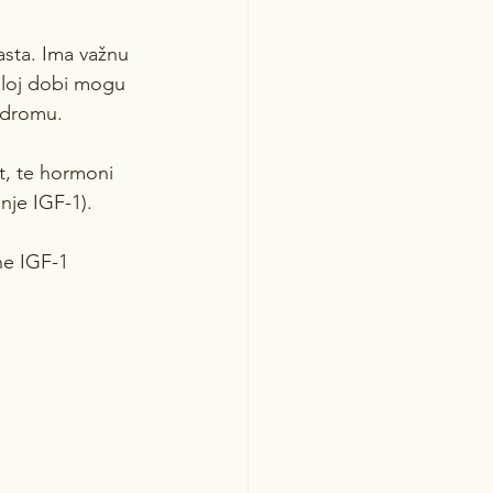
asta. Ima važnu 
sloj dobi mogu 
indromu.
t, te hormoni 
nje IGF-1).
e IGF-1 