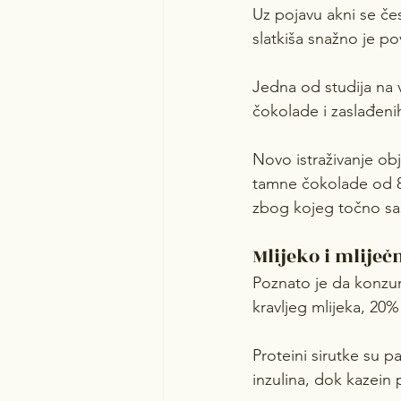
Uz pojavu akni se č
slatkiša snažno je p
Jedna od studija na v
čokolade i zaslađeni
Novo istraživanje ob
tamne čokolade od 8
zbog kojeg točno sa
Mlijeko i mliječ
Poznato je da konzum
kravljeg mlijeka, 20%
Proteini sirutke su 
inzulina, dok kazein 