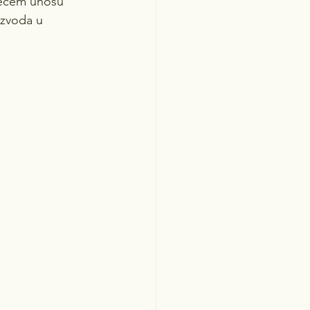
većem unosu 
izvoda u 