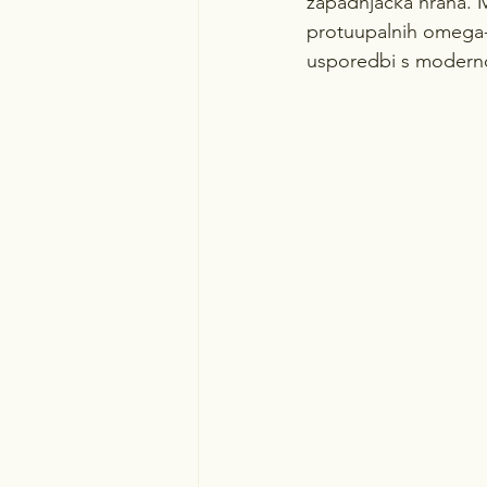
zapadnjačka hrana. 
protuupalnih omega-3
usporedbi s modern