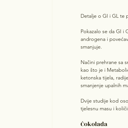
Detalje o GI i GL te 
Pokazalo se da GI i 
androgena i povećavaj
smanjuje.
Načini prehrane sa 
kao što je i Metabol
ketonska tijela, radi
smanjenje upalnih ma
Dvije studije kod os
tjelesnu masu i koli
Čokolada