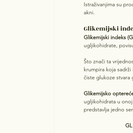
Istraživanjima su pro
akni.
Glikemijski inde
Glikemijski indeks (G
ugljikohidrate, povi
Što znači ta vrijedn
krumpira koja sadrži
čiste glukoze stvara
Glikemijsko optereće
ugljikohidrata u onoj
predstavlja jedno ser
GL 