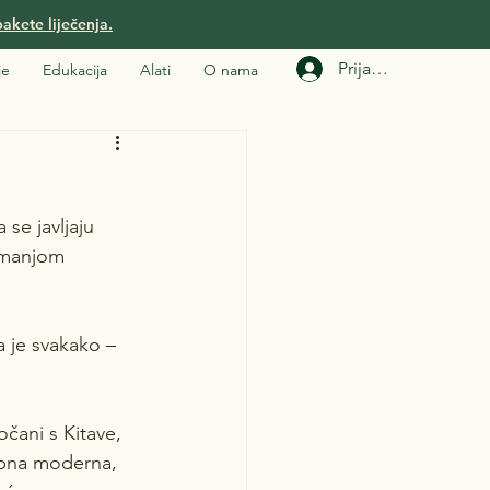
akete liječenja.
Prijavi se
je
Edukacija
Alati
O nama
se javljaju 
 manjom 
 je svakako – 
očani s Kitave, 
tupna moderna, 