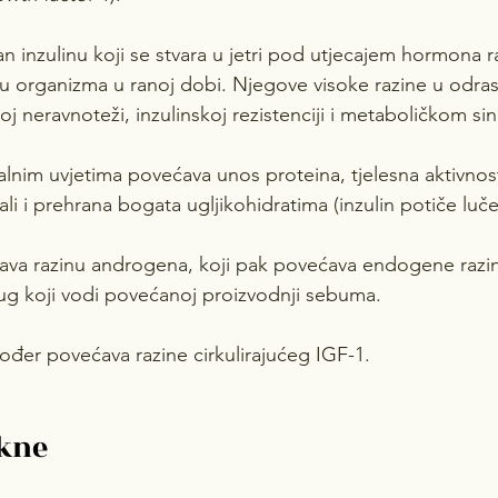
n inzulinu koji se stvara u jetri pod utjecajem hormona r
oju organizma u ranoj dobi. Njegove visoke razine u odra
j neravnoteži, inzulinskoj rezistenciji i metaboličkom s
lnim uvjetima povećava unos proteina, tjelesna aktivnos
li i prehrana bogata ugljikohidratima (inzulin potiče luče
ava razinu androgena, koji pak povećava endogene razin
krug koji vodi povećanoj proizvodnji sebuma.
kođer povećava razine cirkulirajućeg IGF-1.
akne