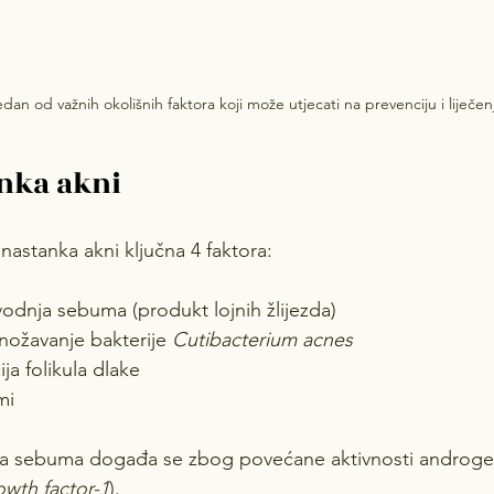
edan od važnih okolišnih faktora koji može utjecati na prevenciju i liječen
nka akni
nastanka akni ključna 4 faktora:
vodnja sebuma (produkt lojnih žlijezda)
množavanje bakterije 
Cutibacterium acnes
ija folikula dlake
mi
a sebuma događa se zbog povećane aktivnosti androge
rowth factor-1
).