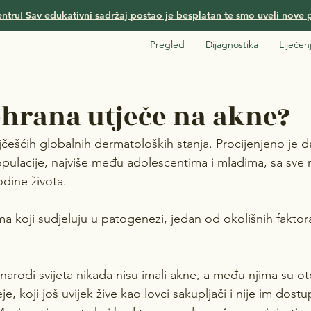
ntru! Sav edukativni sadržaj postao je besplatan te smo uveli nove p
Pregled
Dijagnostika
Liječen
hrana utječe na akne?
ešćih globalnih dermatoloških stanja. Procijenjeno je da 
pulacije, najviše među adolescentima i mladima, sa sve
dine života.
a koji sudjeluju u patogenezi, jedan od okolišnih faktora
 narodi svijeta nikada nisu imali akne, a među njima su ot
e, koji još uvijek žive kao lovci sakupljači i nije im dos