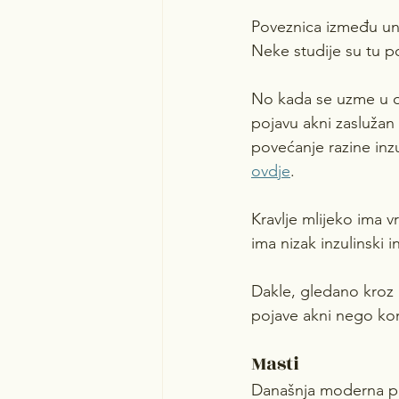
Poveznica između uno
Neke studije su tu p
No kada se uzme u obz
pojavu akni zaslužan 
povećanje razine inzu
ovdje
.
Kravlje mlijeko ima v
ima nizak inzulinski
Dakle, gledano kroz 
pojave akni nego kon
Masti
Današnja moderna pr