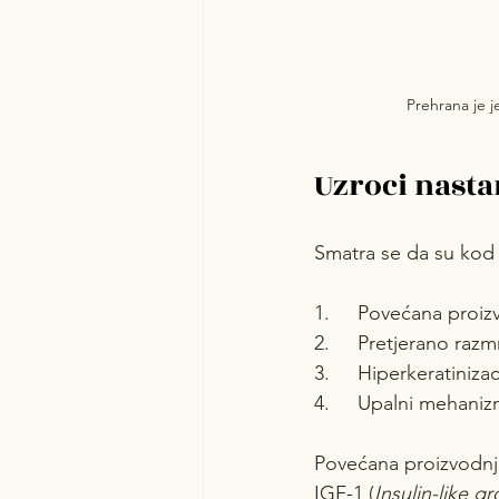
Prehrana je j
Uzroci nasta
Smatra se da su kod 
1.     Povećana proiz
2.     Pretjerano raz
3.     Hiperkeratinizac
4.     Upalni mehaniz
Povećana proizvodnj
IGF-1 (
Insulin-like g