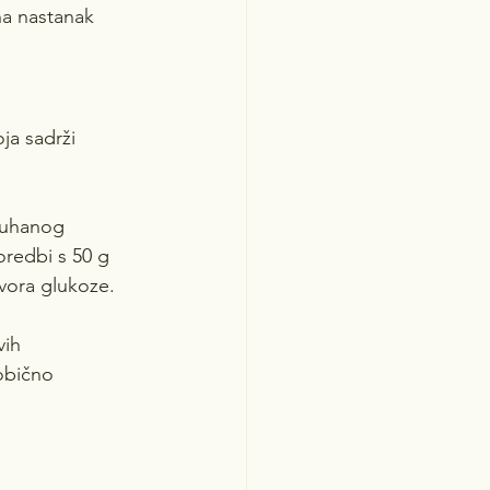
na nastanak 
ja sadrži 
 kuhanog 
oredbi s 50 g 
vora glukoze.
vih 
 obično 