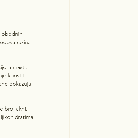
slobodnih 
jegova razina 
ijom masti, 
e koristiti 
rane pokazuju 
 broj akni, 
jikohidratima.