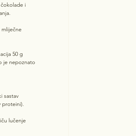
čokolade i 
anja.
 mliječne 
cija 50 g 
o je nepoznato 
i sastav 
 proteini). 
tiču lučenje 