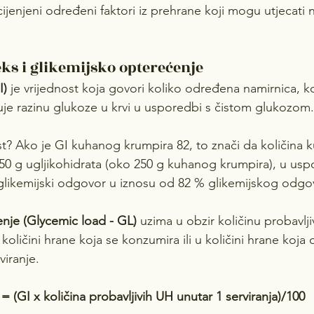
cijenjeni određeni faktori iz prehrane koji mogu utjecati 
ks i glikemijsko opterećenje
I)
 je vrijednost koja govori koliko određena namirnica, ko
suje razinu glukoze u krvi u usporedbi s čistom glukozom.
ost? Ako je GI kuhanog krumpira 82, to znači da količina
 50 g ugljikohidrata (oko 250 g kuhanog krumpira), u usp
 glikemijski odgovor u iznosu od 82 % glikemijskog odgo
nje (Glycemic load - GL)
 uzima u obzir količinu probavlji
 količini hrane koja se konzumira ili u količini hrane koja
viranje.
= (GI x količina probavljivih UH unutar 1 serviranja)/100