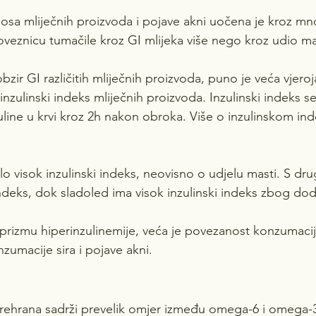
sa mliječnih proizvoda i pojave akni uočena je kroz mno
oveznicu tumačile kroz GI mlijeka više nego kroz udio ma
ir GI različitih mliječnih proizvoda, puno je veća vjeroj
inzulinski indeks mliječnih proizvoda. Inzulinski indeks se
line u krvi kroz 2h nakon obroka. Više o inzulinskom ind
rlo visok inzulinski indeks, neovisno o udjelu masti. S dru
 indeks, dok sladoled ima visok inzulinski indeks zbog do
prizmu hiperinzulinemije, veća je povezanost konzumacij
zumacije sira i pojave akni.
ehrana sadrži prevelik omjer između omega-6 i omega-