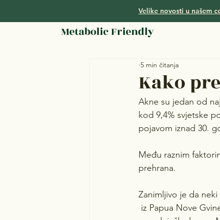
Velike novosti u našem ce
Metabolic Friendly
5 min čitanja
Kako pre
Akne su jedan od najč
kod 9,4% svjetske po
pojavom iznad 30. go
Među raznim faktorim
prehrana.
Zanimljivo je da neki
 iz Papua Nove Gvinej