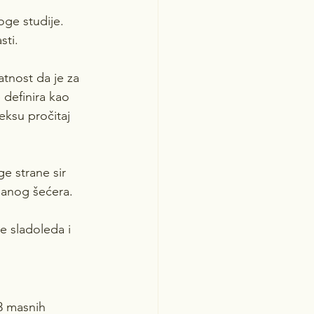
ge studije. 
sti.
atnost da je za 
 definira kao 
eksu pročitaj 
ge strane sir 
danog šećera. 
e sladoleda i 
3 masnih 