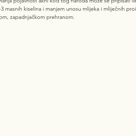
Manja pojavnost akni kod tog naroda može se pripisati 
 masnih kiselina i manjem unosu mlijeka i mliječnih pro
om, zapadnjačkom prehranom.