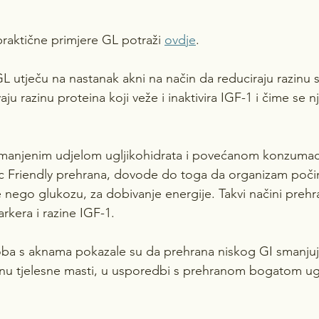
praktične primjere GL potraži 
ovdje
.
GL utječu na nastanak akni na način da reduciraju razinu 
u razinu proteina koji veže i inaktivira IGF-1 i čime se n
smanjenim udjelom ugljikohidrata i povećanom konzumac
ic Friendly prehrana, dovode do toga da organizam počinj
je nego glukozu, za dobivanje energije. Takvi načini preh
rkera i razine IGF-1.
oba s aknama pokazale su da prehrana niskog GI smanjuje
činu tjelesne masti, u usporedbi s prehranom bogatom ugl