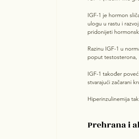
IGF-1 je hormon sliča
ulogu u rastu i razv
pridonijeti hormonsko
Razinu IGF-1 u norma
poput testosterona, a
IGF-1 također poveć
stvarajući začarani 
Hiperinzulinemija ta
Prehrana i 