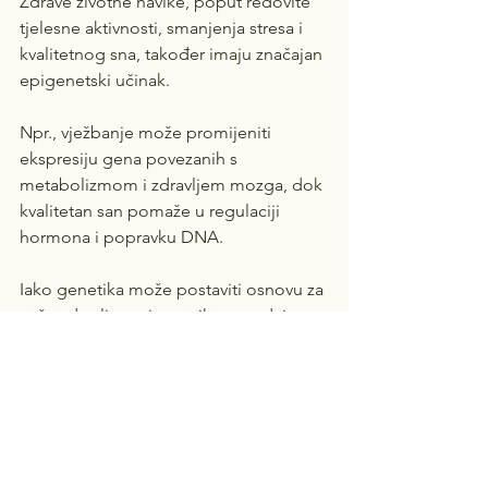
Zdrave životne navike, poput redovite 
tjelesne aktivnosti, smanjenja stresa i 
kvalitetnog sna, također imaju značajan 
epigenetski učinak.
Npr., vježbanje može promijeniti 
ekspresiju gena povezanih s 
metabolizmom i zdravljem mozga, dok 
kvalitetan san pomaže u regulaciji 
hormona i popravku DNA.
Iako genetika može postaviti osnovu za 
naše zdravlje, epigenetika nam daje 
priliku da promijenimo tu osnovu.
Zdrave životne navike, a posebno 
adekvatna prehrana, mogu imati 
moćan utjecaj na naše gene, pomažući 
nam da nadvladamo potencijalne 