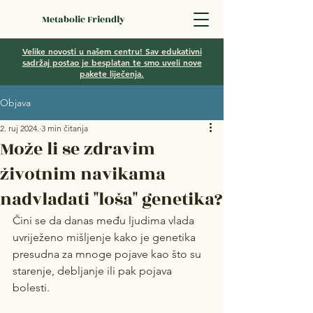
Metabolic Friendly
Velike novosti u našem centru! Sav edukativni
sadržaj postao je besplatan te smo uveli nove
pakete liječenja.
Objava
2. ruj 2024.
3 min čitanja
Može li se zdravim
životnim navikama
nadvladati "loša" genetika?
Čini se da danas među ljudima vlada 
uvriježeno mišljenje kako je genetika 
presudna za mnoge pojave kao što su 
starenje, debljanje ili pak pojava 
bolesti.