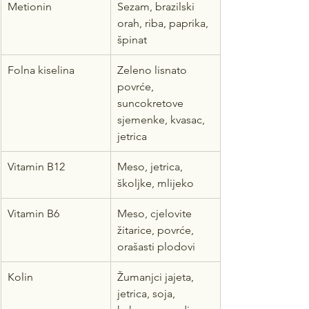
Metionin
Sezam, brazilski 
orah, riba, paprika, 
špinat
Folna kiselina
Zeleno lisnato 
povrće, 
suncokretove 
sjemenke, kvasac, 
jetrica
Vitamin B12
Meso, jetrica, 
školjke, mlijeko
Vitamin B6
Meso, cjelovite 
žitarice, povrće, 
orašasti plodovi
Kolin
Žumanjci jajeta, 
jetrica, soja, 