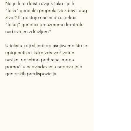
No je li to doista uvijek tako i je li 
"loša" genetika prepreka za zdrav i dug 
život? Ili postoje načini da usprkos 
"lošoj" genetici preuzmemo kontrolu 
nad svojim zdravljem?
U tekstu koji slijedi objašnjavamo što je 
epigenetika i kako zdrave životne 
navike, posebno prehrana, mogu 
pomoći u nadvladavanju nepovoljnih 
genetskih predispozicija.