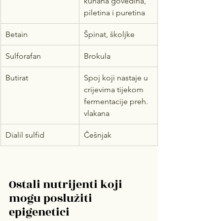
kuhana govedina, 
piletina i puretina
Betain
Špinat, školjke
Sulforafan
Brokula
Butirat
Spoj koji nastaje u 
crijevima tijekom 
fermentacije preh. 
vlakana
Dialil sulfid
Češnjak
Ostali nutrijenti koji 
mogu poslužiti 
epigenetici