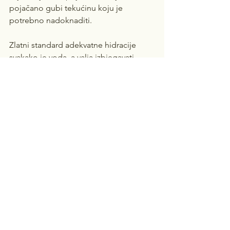
pojačano gubi tekućinu koju je 
potrebno nadoknaditi.
Zlatni standard adekvatne hidracije 
svakako je voda, a valja izbjegavati 
zaslađene napitke te pića koja sadrže 
kofein i alkohol jer takva pića potiču 
izlučivanje tekućine iz organizma.
 Za osvježenje i zaštitu od dehidracije 
dnevno se preporučuje unos od 1-2 L 
rashlađene vode, a kod veće 
izloženosti visokim temperaturama 
preporučuje se i duplo veći unos.
Osim vode, osvježavajuća i zdrava 
alternativa su nezaslađeni napici i 
nezaslađeni ledeni čajevi te mineralna 
voda. Obična voda može se obogatiti 