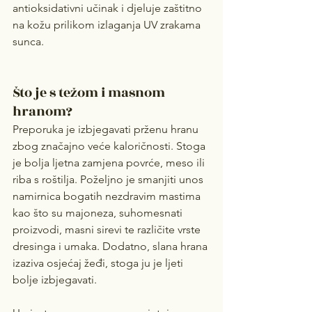
antioksidativni učinak i djeluje zaštitno 
na kožu prilikom izlaganja UV zrakama 
sunca.
Što je s težom i masnom 
hranom?
Preporuka je izbjegavati prženu hranu 
zbog značajno veće kaloričnosti. Stoga 
je bolja ljetna zamjena povrće, meso ili 
riba s roštilja. Poželjno je smanjiti unos 
namirnica bogatih nezdravim mastima 
kao što su majoneza, suhomesnati 
proizvodi, masni sirevi te različite vrste 
dresinga i umaka. Dodatno, slana hrana 
izaziva osjećaj žeđi, stoga ju je ljeti 
bolje izbjegavati.