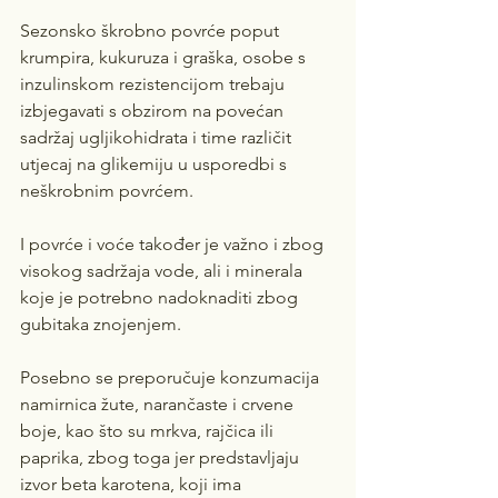
Sezonsko škrobno povrće poput 
krumpira, kukuruza i graška, osobe s 
inzulinskom rezistencijom trebaju 
izbjegavati s obzirom na povećan 
sadržaj ugljikohidrata i time različit 
utjecaj na glikemiju u usporedbi s 
neškrobnim povrćem.
I povrće i voće također je važno i zbog 
visokog sadržaja vode, ali i minerala 
koje je potrebno nadoknaditi zbog 
gubitaka znojenjem.
Posebno se preporučuje konzumacija 
namirnica žute, narančaste i crvene 
boje, kao što su mrkva, rajčica ili 
paprika, zbog toga jer predstavljaju 
izvor beta karotena, koji ima 