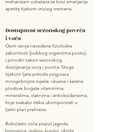
mehanizam odražava se kroz smanjenje 
apetita tijekom vrućeg vremena.
Dostupnost sezonskog povrća 
i voća
Osim ranije navedene fiziološke 
zakonitosti ljudskog organizma postoji 
i prirodni zakon sezonskog 
dozrijevanja voća i povrća. Stoga 
tijekom ljeta priroda osigurava 
mnogobrojne svježe, ukusne i šarene 
plodove bogate vitaminima, 
mineralima, vlaknima i antioksidansima, 
koje svakako treba ukomponirati u 
ljetni plan prehrane.
Bobičasto voće poput jagoda, 
borovnica, malina, kupina, ribizla 