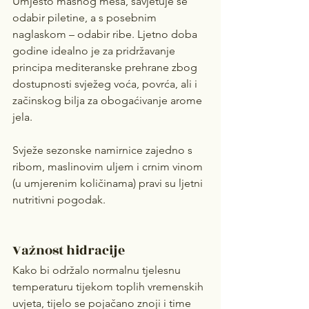
Umjesto masnog mesa, savjetuje se 
odabir piletine, a s posebnim 
naglaskom – odabir ribe. Ljetno doba 
godine idealno je za pridržavanje 
principa mediteranske prehrane zbog 
dostupnosti svježeg voća, povrća, ali i 
začinskog bilja za obogaćivanje arome 
jela. 
Svježe sezonske namirnice zajedno s 
ribom, maslinovim uljem i crnim vinom 
(u umjerenim količinama) pravi su ljetni 
nutritivni pogodak.
Važnost hidracije
Kako bi održalo normalnu tjelesnu 
temperaturu tijekom toplih vremenskih 
uvjeta, tijelo se pojačano znoji i time 