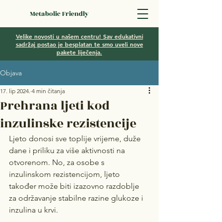
Metabolic Friendly
Velike novosti u našem centru! Sav edukativni
sadržaj postao je besplatan te smo uveli nove
pakete liječenja.
Objava
17. lip 2024.
4 min čitanja
Prehrana ljeti kod
inzulinske rezistencije
Ljeto donosi sve toplije vrijeme, duže 
dane i priliku za više aktivnosti na 
otvorenom. No, za osobe s 
inzulinskom rezistencijom, ljeto 
također može biti izazovno razdoblje 
za održavanje stabilne razine glukoze i 
inzulina u krvi. 