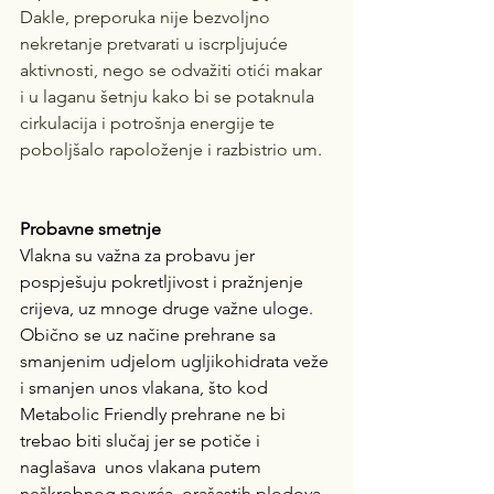
Dakle, preporuka nije bezvoljno 
nekretanje pretvarati u iscrpljujuće 
aktivnosti, nego se odvažiti otići makar 
i u laganu šetnju kako bi se potaknula 
cirkulacija i potrošnja energije te 
poboljšalo rapoloženje i razbistrio um.
Probavne smetnje
Vlakna su važna za probavu jer 
pospješuju pokretljivost i pražnjenje 
crijeva, uz mnoge druge važne uloge. 
Obično se uz načine prehrane sa 
smanjenim udjelom ugljikohidrata veže 
i smanjen unos vlakana, što kod 
Metabolic Friendly prehrane ne bi 
trebao biti slučaj jer se potiče i 
naglašava  unos vlakana putem 
neškrobnog povrća, orašastih plodova, 