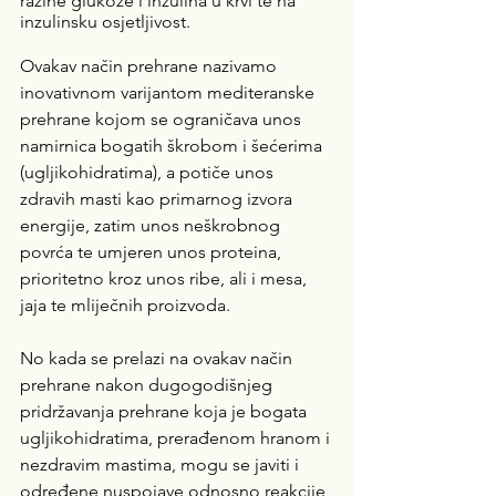
razine glukoze i inzulina u krvi te na 
inzulinsku osjetljivost.
Ovakav način prehrane nazivamo 
inovativnom varijantom mediteranske 
prehrane kojom se ograničava unos 
namirnica bogatih škrobom i šećerima 
(ugljikohidratima), a potiče unos 
zdravih masti kao primarnog izvora 
energije, zatim unos neškrobnog 
povrća te umjeren unos proteina, 
prioritetno kroz unos ribe, ali i mesa, 
jaja te mliječnih proizvoda.
No kada se prelazi na ovakav način 
prehrane nakon dugogodišnjeg 
pridržavanja prehrane koja je bogata 
ugljikohidratima, prerađenom hranom i 
nezdravim mastima, mogu se javiti i 
određene nuspojave odnosno reakcije 