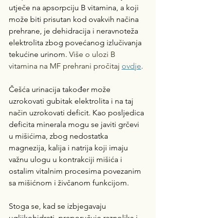
utječe na apsorpciju B vitamina, a koji 
može biti prisutan kod ovakvih načina 
prehrane, je dehidracija i neravnoteža 
elektrolita zbog povećanog izlučivanja 
tekućine urinom. 
Više o ulozi B 
vitamina na MF prehrani pročitaj 
ovdje
.
Češća urinacija također može 
uzrokovati gubitak elektrolita i na taj 
način uzrokovati deficit. Kao posljedica 
deficita minerala mogu se javiti grčevi 
u mišićima, zbog nedostatka 
magnezija, kalija i natrija koji imaju 
važnu ulogu u kontrakciji mišića i 
ostalim vitalnim procesima povezanim 
sa mišićnom i živčanom funkcijom.
Stoga se, kad se izbjegavaju 
ugljikohidrati, preporučuje raznolika i 