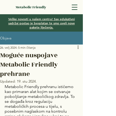
Metabolic Friendly
Velike novosti u našem centru! Sav edukativni
sadržaj postao je besplatan te smo uveli nove
pakete liječenja.
Objava
26. velj 2024.
5 min čitanja
Moguće nuspojave
Metabolic Friendly
prehrane
Updated:
19. stu 2024.
Metabolic Friendly prehranu ističemo 
kao primaran alat kojim se ostvaruje 
poboljšanje metaboličkog zdravlja. To 
se događa kroz regulaciju 
metaboličkih procesa u tijelu, s 
posebnim naglaskom na kontrolu 