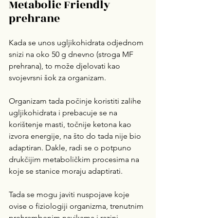
Metabolic Friendly 
prehrane
Kada se unos ugljikohidrata odjednom 
snizi na oko 50 g dnevno (stroga MF 
prehrana), to može djelovati kao 
svojevrsni šok za organizam.
Organizam tada počinje koristiti zalihe 
ugljikohidrata i prebacuje se na 
korištenje masti, točnije ketona kao 
izvora energije, na što do tada nije bio 
adaptiran. Dakle, radi se o potpuno 
drukčijim metaboličkim procesima na 
koje se stanice moraju adaptirati. 
Tada se mogu javiti nuspojave koje 
ovise o fiziologiji organizma, trenutnim 
prehrambenim navikama i razini 