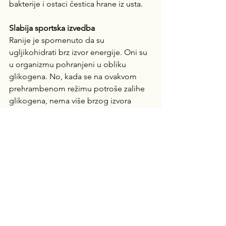
bakterije i ostaci čestica hrane iz usta. 
Slabija sportska izvedba
Ranije je spomenuto da su 
ugljikohidrati brz izvor energije. Oni su 
u organizmu pohranjeni u obliku 
glikogena. No, kada se na ovakvom 
prehrambenom režimu potroše zalihe 
glikogena, nema više brzog izvora 
energije za mišiće, već se energija 
dobiva iz masti, za koje je poznato da 
su spor, ali dugotrajan izvor energije. 
Kod aktivnih pojedinaca koji su navikli 
trenirati na prehrani s visokim udjelom 
ugljikohidrata, vjerojatan je pad u 
razinama energije tijekom aktivnosti jer 
tijelo drukčijim metaboličkim putevima 
treba proizvesti energiju. No s 