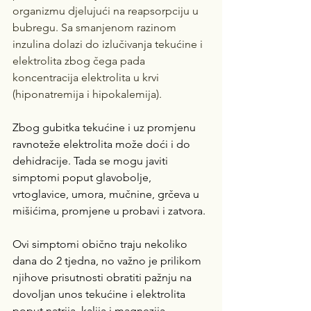
organizmu djelujući na reapsorpciju u 
bubregu. Sa smanjenom razinom 
inzulina dolazi do izlučivanja tekućine i 
elektrolita zbog čega pada 
koncentracija elektrolita u krvi 
(hiponatremija i hipokalemija). 
Zbog gubitka tekućine i uz promjenu 
ravnoteže elektrolita može doći i do 
dehidracije. Tada se mogu javiti 
simptomi poput glavobolje, 
vrtoglavice, umora, mučnine, grčeva u 
mišićima, promjene u probavi i zatvora.
Ovi simptomi obično traju nekoliko 
dana do 2 tjedna, no važno je prilikom 
njihove prisutnosti obratiti pažnju na 
dovoljan unos tekućine i elektrolita 
poput natrija, kalija i magnezija. 