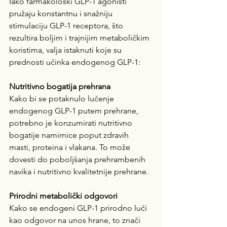
Iako farmakološki GLP-1 agonisti 
pružaju konstantnu i snažniju 
stimulaciju GLP-1 receptora, što 
rezultira boljim i trajnijim metaboličkim 
koristima, valja istaknuti koje su 
prednosti učinka endogenog GLP-1:
Nutritivno bogatija prehrana
Kako bi se potaknulo lučenje 
endogenog GLP-1 putem prehrane, 
potrebno je konzumirati nutritivno 
bogatije namirnice poput zdravih  
masti, proteina i vlakana. To može 
dovesti do poboljšanja prehrambenih 
navika i nutritivno kvalitetnije prehrane. 
Prirodni metabolički odgovori
Kako se endogeni GLP-1 prirodno luči 
kao odgovor na unos hrane, to znači 