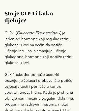
Što je GLP-1 i kako 
djeluje?
GLP-1 (
Glucagon-like-peptide-1
) je 
jedan od hormona koji regulira razinu 
glukoze u krvi na način da potiče 
lučenje inzulina, a smanjuje lučenje 
glukagona, hormona koji podiže razinu 
glukoze u krvi.
GLP-1 također pomaže usporiti 
pražnjenje želuca i probavu, što potiče 
osjećaj sitosti i pomaže u kontroli 
apetita i unosa hrane. Kada je prehrana 
obiluje namirnicama bogatim vlaknima, 
proteinima i zdravim mastima, može 
služiti kao okidač za otpuštanje GLP-1. 