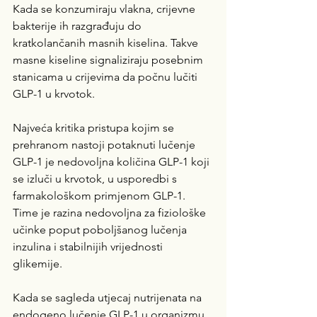
Kada se konzumiraju vlakna, crijevne 
bakterije ih razgrađuju do 
kratkolančanih masnih kiselina. Takve 
masne kiseline signaliziraju posebnim 
stanicama u crijevima da počnu lučiti 
GLP-1 u krvotok. 
Najveća kritika pristupa kojim se 
prehranom nastoji potaknuti lučenje 
GLP-1 je nedovoljna količina GLP-1 koji 
se izluči u krvotok, u usporedbi s 
farmakološkom primjenom GLP-1. 
Time je razina nedovoljna za fiziološke 
učinke poput poboljšanog lučenja 
inzulina i stabilnijih vrijednosti 
glikemije. 
Kada se sagleda utjecaj nutrijenata na 
endogeno lučenje GLP-1 u organizmu, 