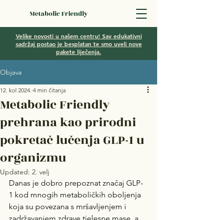
Metabolic Friendly
Velike novosti u našem centru! Sav edukativni
sadržaj postao je besplatan te smo uveli nove
pakete liječenja.
Objava
12. kol 2024.
4 min čitanja
Metabolic Friendly
prehrana kao prirodni
pokretač lučenja GLP-1 u
organizmu
Updated:
2. velj
Danas je dobro prepoznat značaj GLP-
1 kod mnogih metaboličkih oboljenja 
koja su povezana s mršavljenjem i 
zadržavanjem zdrave tjelesne mase, a 