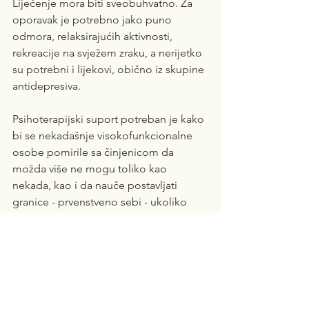
Liječenje mora biti sveobuhvatno. Za 
oporavak je potrebno jako puno 
odmora, relaksirajućih aktivnosti, 
rekreacije na svježem zraku, a nerijetko 
su potrebni i lijekovi, obično iz skupine 
antidepresiva. 
Psihoterapijski suport potreban je kako 
bi se nekadašnje visokofunkcionalne 
osobe pomirile sa činjenicom da 
možda više ne mogu toliko kao 
nekada, kao i da nauče postavljati 
granice - prvenstveno sebi - ukoliko 
žele omogućiti adekvatan oporavak i 
spriječiti ponavljanje mentalnog i 
fizičkog kraha u budućnosti. 
Izuzetno važan dio u tijeku 
rehabilitacije je i promjena životnih 