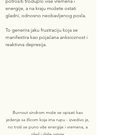
potrošiti troduplo više vremena i 
energije, a na kraju možete ostati 
gladni, odnosno neobavljenog posla. 
To generira jaku frustraciju koja se 
manifestira kao pojačana anksioznost i 
reaktivna depresija.
Burnout sindrom može se opisati kao 
jedenje sa žlicom koja ima rupu - izvedivo je, 
no troši se puno više energije i vremena, a 
glad i dalje ostaje.