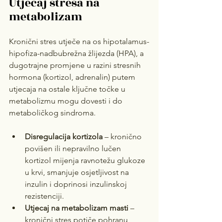
Utjecaj stresa na 
metabolizam
Kronični stres utječe na os hipotalamus-
hipofiza-nadbubrežna žlijezda (HPA), a 
dugotrajne promjene u razini stresnih 
hormona (kortizol, adrenalin) putem 
utjecaja na ostale ključne točke u 
metabolizmu mogu dovesti i do 
metaboličkog sindroma. 
Disregulacija kortizola
 – kronično 
povišen ili nepravilno lučen 
kortizol mijenja ravnotežu glukoze 
u krvi, smanjuje osjetljivost na 
inzulin i doprinosi inzulinskoj 
rezistenciji.
Utjecaj na metabolizam masti
 – 
kronični stres potiče pohranu 