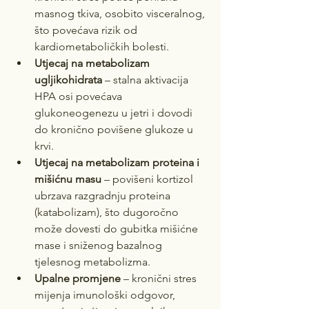
masnog tkiva, osobito visceralnog, 
što povećava rizik od 
kardiometaboličkih bolesti.
Utjecaj na metabolizam 
ugljikohidrata
 – stalna aktivacija 
HPA osi povećava 
glukoneogenezu u jetri i dovodi 
do kronično povišene glukoze u 
krvi.
Utjecaj na metabolizam proteina i 
mišićnu masu
 – povišeni kortizol 
ubrzava razgradnju proteina 
(katabolizam), što dugoročno 
može dovesti do gubitka mišićne 
mase i sniženog bazalnog 
tjelesnog metabolizma.
Upalne promjene
 – kronični stres 
mijenja imunološki odgovor, 