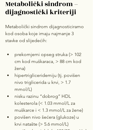
Metabolički sindrom – 
dijagnostički kriteriji
Metabolički sindrom dijagnosticiramo 
kod osoba koje imaju najmanje 3 
stavke od slijedećih: 
prekomjerni opseg struka (> 102 
cm kod muškaraca, > 88 cm kod 
žena)
hipertrigliceridemiju (tj. povišen 
nivo triglicerida u krvi, > 1.7 
mmol/L)
nisku razinu “dobrog” HDL 
kolesterola (< 1.03 mmol/L za 
muškarce i < 1.3 mmol/L za žene)
povišen nivo šećera (glukoze) u 
krvi natašte (> 5.6 mmol/L)