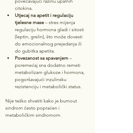
povećavajući razinu upalnih 
citokina.
Utjecaj na apetit i regulaciju 
tjelesne mase
 – stres mijenja 
regulaciju hormona gladi i sitosti 
(leptin, grelin), što može dovesti 
do emocionalnog prejedanja ili 
do gubitka apetita.
Povezanost sa spavanjem
 – 
poremećaj sna dodatno remeti 
metabolizam glukoze i hormona, 
pogoršavajući inzulinsku 
rezistenciju i metabolički status.
Nije teško shvatiti kako je burnout 
sindrom često popraćen i 
metaboličkim sindromom.