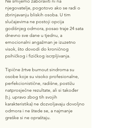
Ne smijemo zaboraviti ni na 
njegovatelje, pogotovo ako se radi o 
zbrinjavanju bliskih osoba. U tim 
slučajevima ne postoji opcija 
godišnjeg odmora, posao traje 24 sata 
dnevno sve dane u tjednu, a 
emocionalni angažman je izuzetno 
visok, što dovodi do kroničnog 
psihičkog i fizičkog iscrpljivanja.
Tipične žrtve burnout sindroma su 
osobe koje su visoko profesionalne, 
perfekcionistične, radišne, postižu 
natprosječne rezultate, ali si također 
(t.j. upravo zbog tih svojih 
karakteristika) ne dozvoljavaju dovoljno 
odmora i ne štede se, a najmanje 
greške si ne opraštaju. 