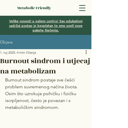
Metabolic Friendly
Velike novosti u našem centru! Sav edukativni
sadržaj postao je besplatan te smo uveli nove
pakete liječenja.
Objava
1. ruj 2025.
4 min čitanja
Burnout sindrom i utjecaj
na metabolizam
Burnout sindrom postaje sve češći 
problem suvremenog načina života. 
Osim što uzrokuje psihičku i fizičku 
iscrpljenost, često je povezan i s 
metaboličkim sindromom.