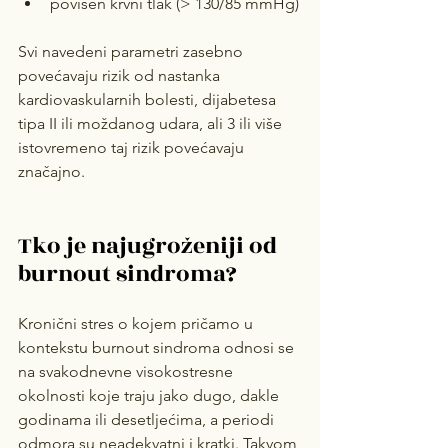
povišen krvni tlak (> 130/85 mmHg)
Svi navedeni parametri zasebno 
povećavaju rizik od nastanka 
kardiovaskularnih bolesti, dijabetesa 
tipa II ili moždanog udara, ali 3 ili više 
istovremeno taj rizik povećavaju 
značajno.
Tko je najugroženiji od 
burnout sindroma?
Kronični stres o kojem pričamo u 
kontekstu burnout sindroma odnosi se 
na svakodnevne visokostresne 
okolnosti koje traju jako dugo, dakle 
godinama ili desetljećima, a periodi 
odmora su neadekvatni i kratki. Takvom 