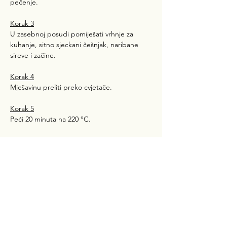
pečenje.
Korak 3
U zasebnoj posudi pomiješati vrhnje za 
kuhanje, sitno sjeckani češnjak, naribane 
sireve i začine.
Korak 4
Mješavinu preliti preko cvjetače.
Korak 5
Peći 20 minuta na 220 °C.
Prethodni
Sljedeći
Metabolic Friendly