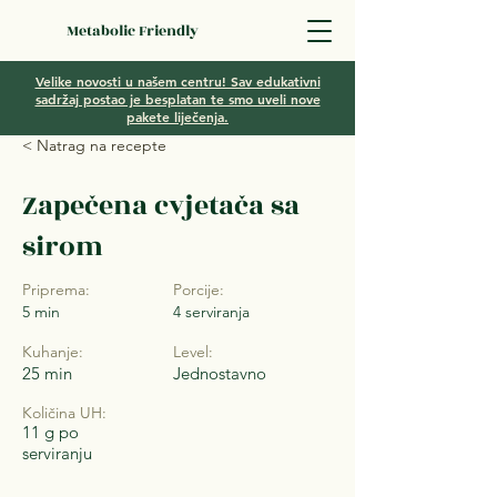
Metabolic Friendly
Velike novosti u našem centru! Sav edukativni
sadržaj postao je besplatan te smo uveli nove
pakete liječenja.
< Natrag na recepte
Zapečena cvjetača sa
sirom
Priprema:
Porcije:
5 min
4 serviranja
Kuhanje:
Level:
25 min
Jednostavno
Količina UH:
11 g po
serviranju