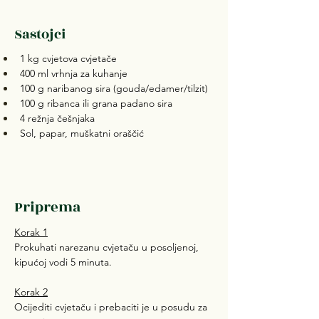
Sastojci
1 kg cvjetova cvjetače 
400 ml vrhnja za kuhanje
100 g naribanog sira (gouda/edamer/tilzit)
100 g ribanca ili grana padano sira
4 režnja češnjaka
Sol, papar, muškatni oraščić
Priprema
Korak 1
Prokuhati narezanu cvjetaču u posoljenoj, 
kipućoj vodi 5 minuta.
Korak 2
Ocijediti cvjetaču i prebaciti je u posudu za 