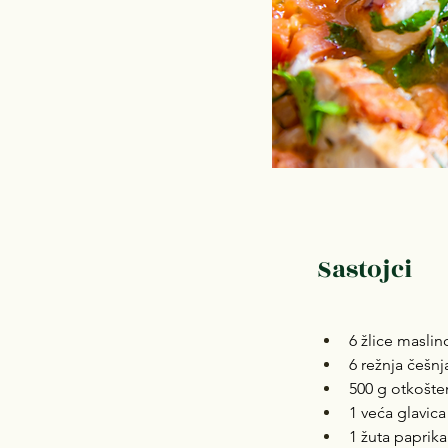
Sastojci
6 žlice maslin
6 režnja češnj
500 g otkošte
1 veća glavica
1 žuta paprika