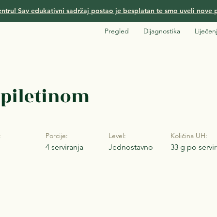
ntru! Sav edukativni sadržaj postao je besplatan te smo uveli nove p
Pregled
Dijagnostika
Liječen
 piletinom
:
Porcije:
Level:
Količina UH:
4 serviranja
Jednostavno
33 g po servi