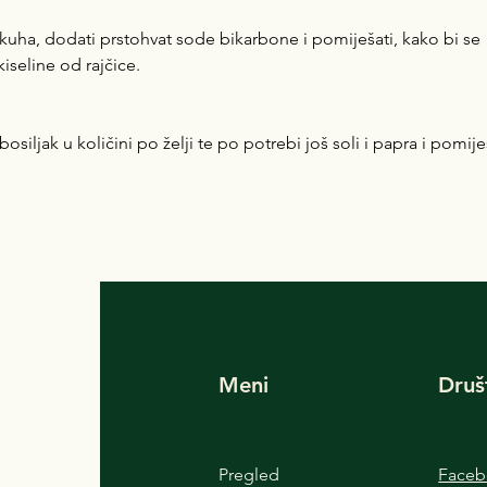
skuha, dodati prstohvat sode bikarbone i pomiješati, kako bi se 
kiseline od rajčice.
osiljak u količini po želji te po potrebi još soli i papra i pomije
Meni
Druš
Pregled
Face