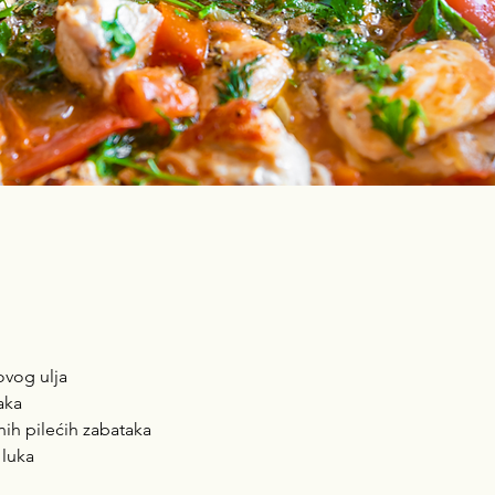
ovog ulja
aka
nih pilećih zabataka
 luka