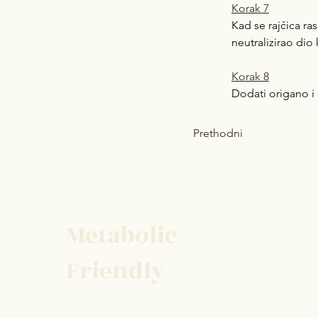
Korak 7
Kad se rajčica ra
neutralizirao dio 
Korak 8
Dodati origano i b
Prethodni
Metabolic
Friendly