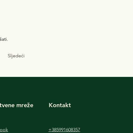
šati.
Sljedeći
tvene mreže
Kontakt
book
+385991608357