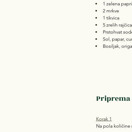
1 zelena papr
2 mrkve
1 tikvica
5 zrelih rajčic
Prstohvat sod
Sol, papar, cu
Bosiljak, orig
Priprema
Korak 1
Na pola količine 