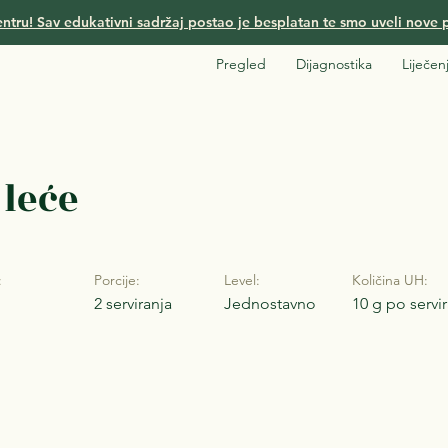
ntru! Sav edukativni sadržaj postao je besplatan te smo uveli nove p
Pregled
Dijagnostika
Liječen
 leće
:
Porcije:
Level:
Količina UH:
2 serviranja
Jednostavno
10 g po servi