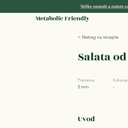
Velike novosti u našem ce
Metabolic Friendly
< Natrag na recepte
Salata od
Priprema:
Kuhanje
5 min
-
Uvod