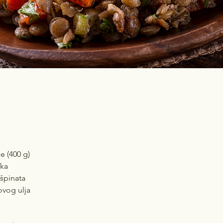
e (400 g)
ika
 špinata
ovog ulja