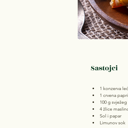
Sastojci
1 konzerva leć
1 crvena papr
100 g svježeg
4 žlice maslin
Sol i papar
Limunov sok