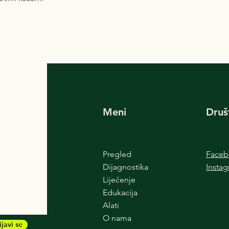
Meni
Druš
Pregled
Face
Dijagnostika
Insta
Liječenje
Edukacija
Alati
O nama
ijavi se