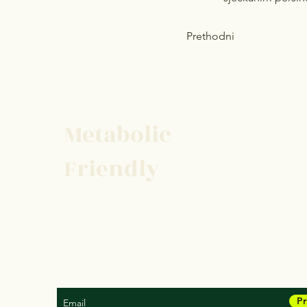
Prethodni
Metabolic
Friendly
Prijavite se na naš newsletter kako
biste dobili najnovije obavijesti:
Pr