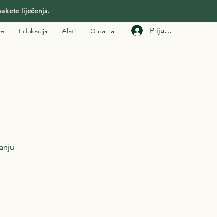
akete liječenja.
Prijavi se
je
Edukacija
Alati
O nama
ranju