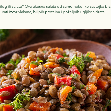
rilog ili salatu? Ova ukusna salata od samo nekoliko sastojka brz
gurati izvor vlakana, biljnih proteina i poželjnih ugljikohidrata.