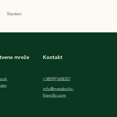
Sljedeći
tvene mreže
Kontakt
book
+385991608357
gram
info@metabolic-
friendly.com