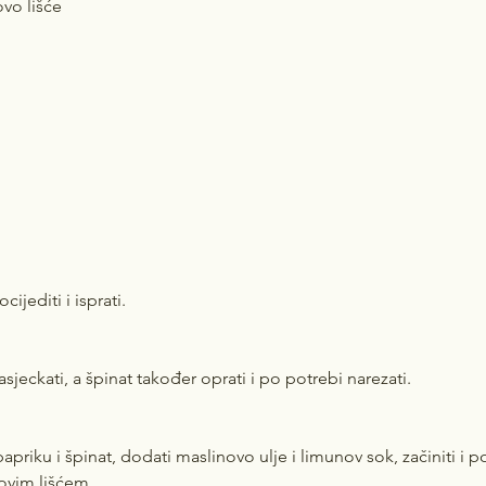
ovo lišće
cijediti i isprati.
asjeckati, a špinat također oprati i po potrebi narezati.
apriku i špinat, dodati maslinovo ulje i limunov sok, začiniti i po
ovim lišćem.