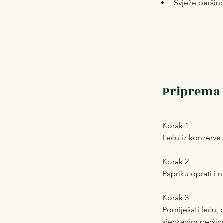
Svježe peršin
Priprema
Korak 1
Leću iz konzerve o
Korak 2
Papriku oprati i n
Korak 3
Pomiješati leću, p
sjeckanim peršin