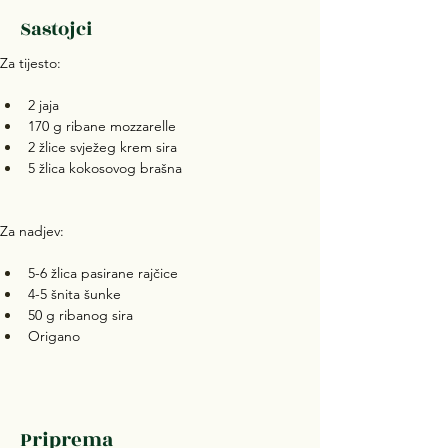
Sastojci
Za tijesto:
2 jaja
170 g ribane mozzarelle
2 žlice svježeg krem sira
5 žlica kokosovog brašna
Za nadjev:
5-6 žlica pasirane rajčice
4-5 šnita šunke
50 g ribanog sira
Origano
Priprema