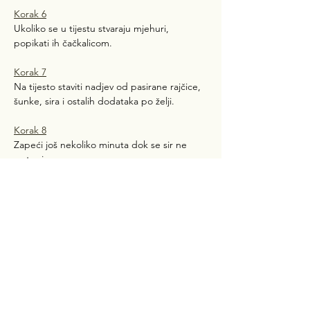
Korak 6
Ukoliko se u tijestu stvaraju mjehuri, 
popikati ih čačkalicom.
Korak 7
Na tijesto staviti nadjev od pasirane rajčice, 
šunke, sira i ostalih dodataka po želji.
Korak 8
Zapeći još nekoliko minuta dok se sir ne 
rastopi.
Glavni dio ovog recepta svakako je tijesto za 
pizzu, dok nadjev, možete napraviti prema 
vlastitim preferencijama i idejama.
Prethodni
Sljedeći