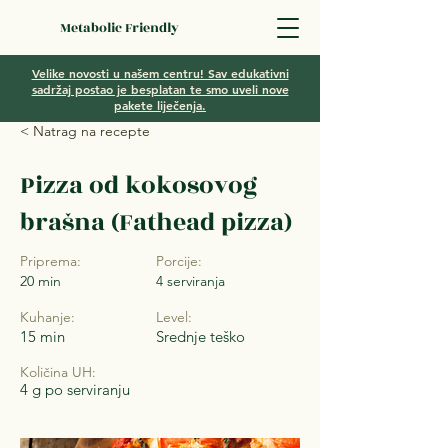
Metabolic Friendly
Velike novosti u našem centru! Sav edukativni
sadržaj postao je besplatan te smo uveli nove
pakete liječenja.
< Natrag na recepte
Pizza od kokosovog
brašna (Fathead pizza)
Priprema:
Porcije:
20 min
4 serviranja
Kuhanje:
Level:
15 min
Srednje teško
Količina UH:
4 g po serviranju