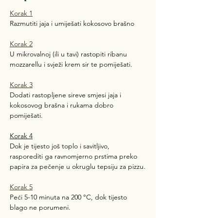
Korak 1
Razmutiti jaja i umiješati kokosovo brašno
Korak 2
U mikrovalnoj (ili u tavi) rastopiti ribanu 
mozzarellu i svježi krem sir te pomiješati.
Korak 3
Dodati rastopljene sireve smjesi jaja i 
kokosovog brašna i rukama dobro 
pomiješati.
Korak 4
Dok je tijesto još toplo i savitljivo, 
rasporediti ga ravnomjerno prstima preko 
papira za pečenje u okruglu tepsiju za pizzu.
Korak 5
Peći 5-10 minuta na 200 °C, dok tijesto 
blago ne porumeni.