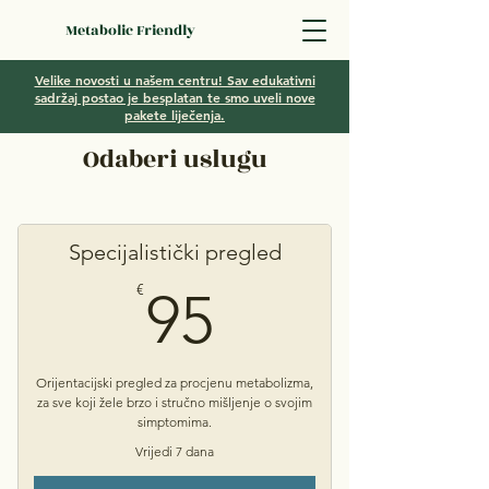
Metabolic Friendly
Velike novosti u našem centru! Sav edukativni
sadržaj postao je besplatan te smo uveli nove
pakete liječenja.
Odaberi uslugu
Specijalistički pregled
95€
€
95
Orijentacijski pregled za procjenu metabolizma,
za sve koji žele brzo i stručno mišljenje o svojim
simptomima.
Vrijedi 7 dana