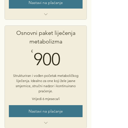
Nastavi na plaćanje
Prvi termini dostupni u roku 7 dana
Detaljna anamneza i specijalistički
Osnovni paket liječenja
pregled
metabolizma
Stručno mišljenje i preporuke za
daljnje korake
900€
€
900
Nakon kupnje na email ćete primiti
link za odabir termina
Strukturiran i vođen početak metaboličkog
liječenja. Idealno za one koji žele jasne
smjernice, stručni nadzor i kontinuirano
praćenje.
Vrijedi 6 mjeseca/i
Nastavi na plaćanje
Trajanje 6 mj