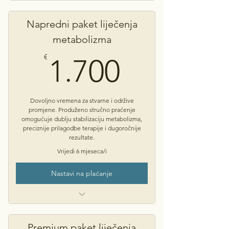
Napredni paket liječenja
metabolizma
1.700€
€
1.700
Dovoljno vremena za stvarne i održive
promjene. Produženo stručno praćenje
omogućuje dublju stabilizaciju metabolizma,
preciznije prilagodbe terapije i dugoročnije
rezultate.
Vrijedi 6 mjeseca/i
Nastavi na plaćanje
Trajanje 12 mj
Savjetovanje s psihoterapeutom
Premium paket liječenja