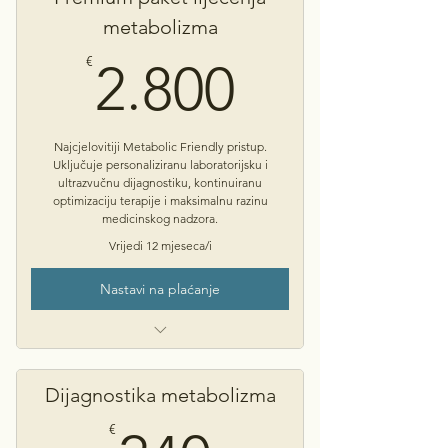
Uključuje do 2 ultrazvučne pretrage i
metabolizma
njihove kontrole
2.800€
€
2.800
Najcjelovitiji Metabolic Friendly pristup.
Uključuje personaliziranu laboratorijsku i
ultrazvučnu dijagnostiku, kontinuiranu
optimizaciju terapije i maksimalnu razinu
medicinskog nadzora.
Vrijedi 12 mjeseca/i
Nastavi na plaćanje
Trajanje 12 mj
Savjetovanje s psihoterapeutom
Dijagnostika metabolizma
Uključuje sve preporučene
€
ultrazvučne pretrage