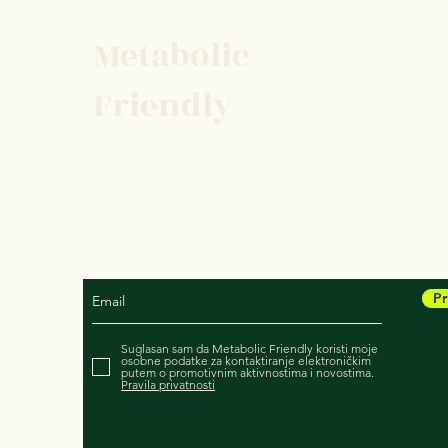
Metabolic
Friendly
Prijavite se na naš newsletter kako
biste dobili najnovije obavijesti:
Pr
Suglasan sam da Metabolic Friendly koristi moje
osobne podatke za kontaktiranje elektroničkim
putem o promotivnim aktivnostima i novostima.
Pravila privatnosti