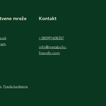
tvene mreže
Kontakt
book
+385991608357
gram
info@metabolic-
friendly.com
ti
,
Pravila korištenja