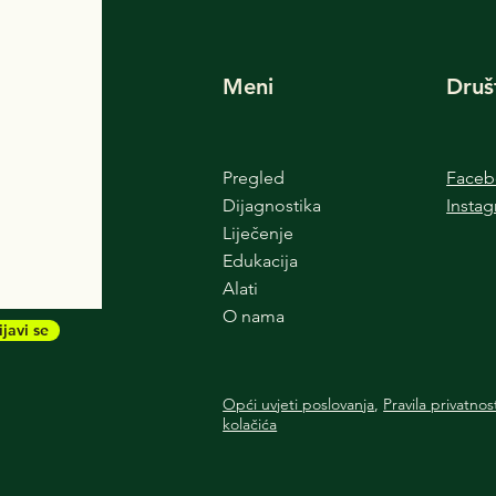
Meni
Druš
Pregled
Face
Dijagnostika
Insta
Liječenje
Edukacija
Alati
O nama
ijavi se
Opći uvjeti poslovanja
,
Pravila privatnos
kolačića