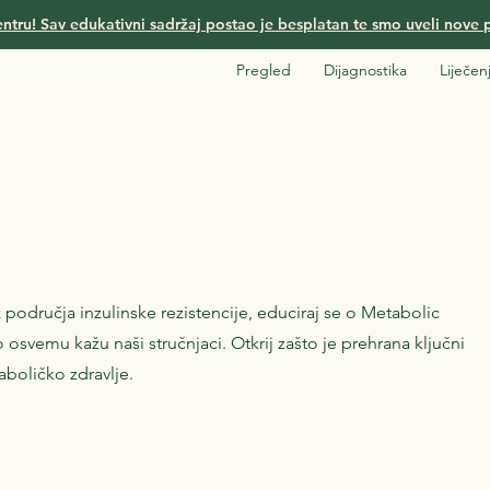
ntru! Sav edukativni sadržaj postao je besplatan te smo uveli nove p
Pregled
Dijagnostika
Liječen
iz područja inzulinske rezistencije, educiraj se o Metabolic
to osvemu kažu naši stručnjaci. Otkrij zašto je prehrana ključni
aboličko zdravlje.