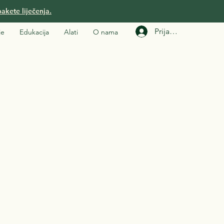
akete liječenja.
Prijavi se
je
Edukacija
Alati
O nama