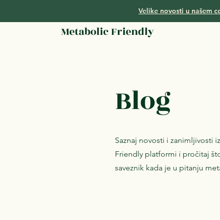
Velike novosti u našem ce
Metabolic Friendly
Blog
Saznaj novosti i zanimljivosti 
Friendly platformi i pročitaj š
saveznik kada je u pitanju met